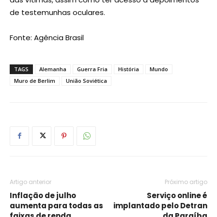
de testemunhas oculares.
Fonte: Agência Brasil
TAGS
Alemanha
Guerra Fria
História
Mundo
Muro de Berlim
União Soviética
Artigo anterior
Próximo artigo
Inflação de julho
Serviço online é
aumenta para todas as
implantado pelo Detran
faixas de renda
da Paraíba