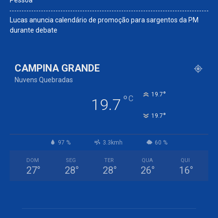
Pessoa
Lucas anuncia calendário de promoção para sargentos da PM
durante debate
CAMPINA GRANDE
Nuvens Quebradas
°
19.7
°
C
19.7
°
19.7
97 %
3.3kmh
60 %
DOM
SEG
TER
QUA
QUI
27
°
28
°
28
°
26
°
16
°