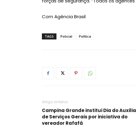
forças de segurança. “Todos os agentes
Com Agência Brasil
TAGS
Policial
Política
Artigo anterior
Campina Grande institui Dia do Auxilia
de Serviços Gerais por iniciativa do
vereador Rafafá