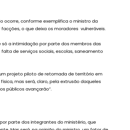
do ocorre, conforme exemplifica o ministro da
facções, o que deixa os moradores vulneráveis.
é só a intimidação por parte dos membros das
alta de serviços sociais, escolas, saneamento
, um projeto piloto de retomada de território em
física, mas será, claro, pela extrusão daqueles
ços públicos avançarão”.
or parte dos integrantes do ministério, que
te. Mas será, na opinião do ministro, um fator de