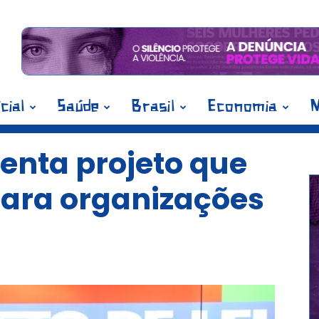
icial
Saúde
Brasil
Economia
M
enta projeto que
ara organizações