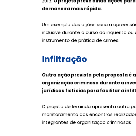
2013.
O projeto prevê ainda ações para
de maneira mais rápida.
Um exemplo das ações seria a apreensão 
inclusive durante o curso do inquérito 
instrumento de prática de crimes.
Infiltração
Outra ação prevista pela proposta é a 
organização criminosa durante a inves
jurídicas fictícias para facilitar a in
O projeto de lei ainda apresenta outra po
monitoramento dos encontros realizados
integrantes de organização criminosas