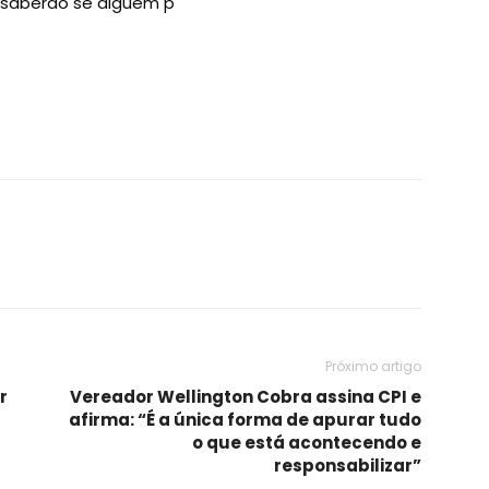
 saberão se alguém p
Próximo artigo
r
Vereador Wellington Cobra assina CPI e
afirma: “É a única forma de apurar tudo
o que está acontecendo e
responsabilizar”