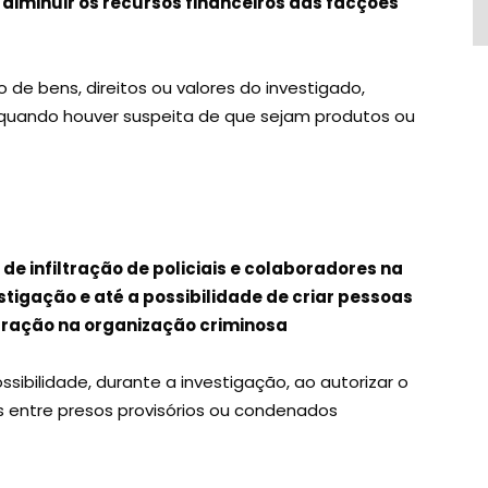
 diminuir os recursos financeiros das facções
de bens, direitos ou valores do investigado,
ou quando houver suspeita de que sejam produtos ou
de infiltração de policiais e colaboradores na
tigação e até a possibilidade de criar pessoas
filtração na organização criminosa
ssibilidade, durante a investigação, ao autorizar o
 entre presos provisórios ou condenados