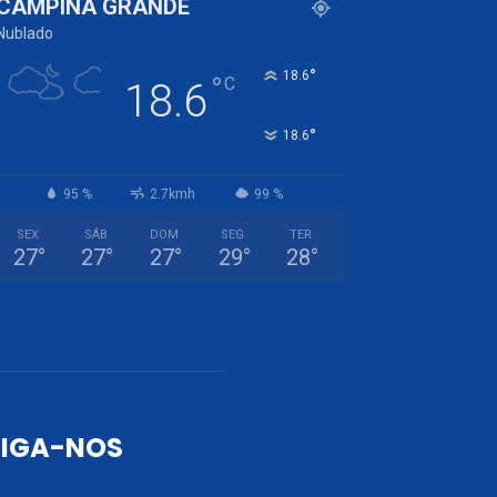
CAMPINA GRANDE
Nublado
°
18.6
°
C
18.6
°
18.6
95 %
2.7kmh
99 %
SEX
SÁB
DOM
SEG
TER
27
°
27
°
27
°
29
°
28
°
SIGA-NOS