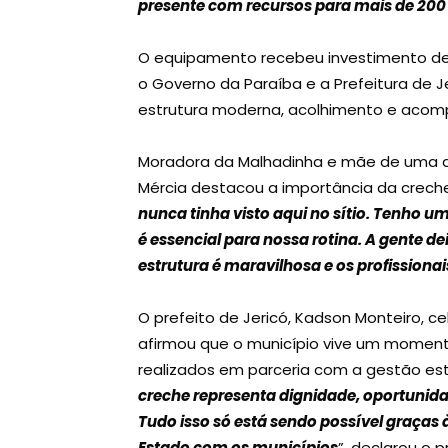
presente com recursos para mais de 200
O equipamento recebeu investimento de R
o Governo da Paraíba e a Prefeitura de J
estrutura moderna, acolhimento e aco
Moradora da Malhadinha e mãe de uma da
Mércia destacou a importância da creche 
nunca tinha visto aqui no sítio. Tenho u
é essencial para nossa rotina. A gente d
estrutura é maravilhosa e os profissiona
O prefeito de Jericó, Kadson Monteiro, c
afirmou que o município vive um moment
realizados em parceria com a gestão est
creche representa dignidade, oportunidad
Tudo isso só está sendo possível graças
Estado com os municípios
”, declarou o p