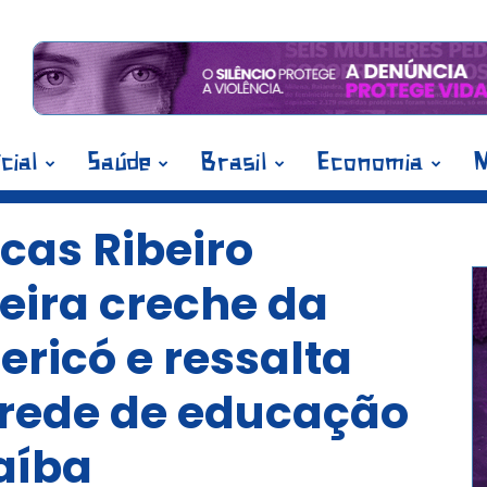
icial
Saúde
Brasil
Economia
M
cas Ribeiro
eira creche da
ericó e ressalta
rede de educação
raíba