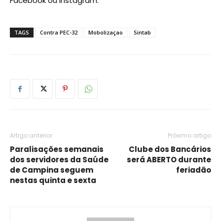
Facebook ou Instagram.
TAGS
Contra PEC-32
Mobolizaçao
Sintab
Artigo anterior
Próximo artigo
Paralisações semanais
Clube dos Bancários
dos servidores da Saúde
será ABERTO durante
de Campina seguem
feriadão
nestas quinta e sexta