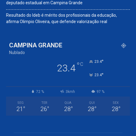
deputado estadual em Campina Grande
Resultado do Ideb é mérito dos profissionais da educação,
afirma Olimpio Oliveira, que defende valorização real
CAMPINA GRANDE
Nublado
°
23.4
°
C
23.4
°
23.4
72 %
3kmh
97 %
SEG
TER
QUA
QUI
SEX
21
°
26
°
28
°
28
°
28
°