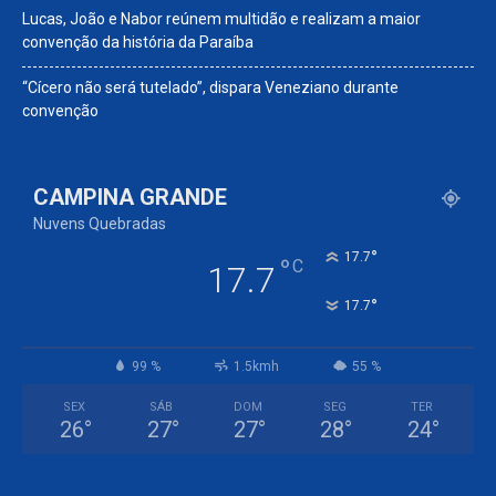
Lucas, João e Nabor reúnem multidão e realizam a maior
convenção da história da Paraíba
“Cícero não será tutelado”, dispara Veneziano durante
convenção
CAMPINA GRANDE
Nuvens Quebradas
°
17.7
°
C
17.7
°
17.7
99 %
1.5kmh
55 %
SEX
SÁB
DOM
SEG
TER
26
°
27
°
27
°
28
°
24
°