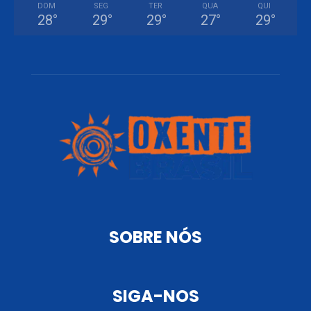
DOM
SEG
TER
QUA
QUI
28
°
29
°
29
°
27
°
29
°
SOBRE NÓS
SIGA-NOS