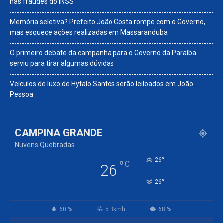
nas fraudes do INSS
Memória seletiva? Prefeito João Costa rompe com o Governo,
mas esquece ações realizadas em Massaranduba
O primeiro debate da campanha para o Governo da Paraíba
serviu para tirar algumas dúvidas
Veículos de luxo de Hytalo Santos serão leiloados em João
Pessoa
CAMPINA GRANDE
Nuvens Quebradas
°
26
°
C
26
°
26
60 %
5.3kmh
68 %