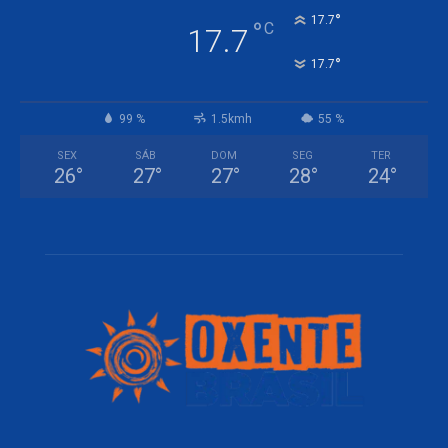
°
17.7
°
C
17.7
°
17.7
99 %
1.5kmh
55 %
SEX
SÁB
DOM
SEG
TER
26
°
27
°
27
°
28
°
24
°