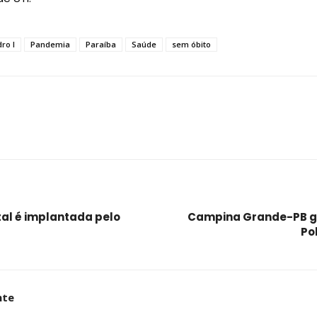
ro I
Pandemia
Paraíba
Saúde
sem óbito
al é implantada pelo
Campina Grande-PB ga
Po
nte