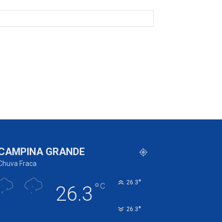
CAMPINA GRANDE
Chuva Fraca
°
26.3
°
C
26.3
°
26.3