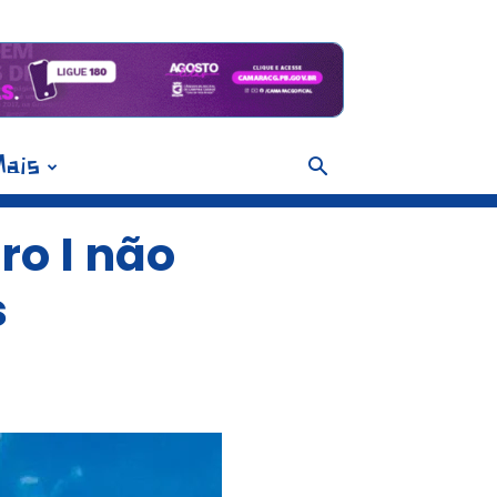
ais
ro I não
s