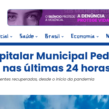
icial
Saúde
Brasil
Economia
M
italar Municipal Ped
o nas últimas 24 hora
ientes recuperados, desde o início da pandemia