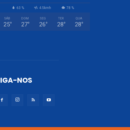
63 %
4.5kmh
78 %
SÁB
DOM
SEG
TER
QUA
25
°
27
°
26
°
28
°
28
°
SIGA-NOS