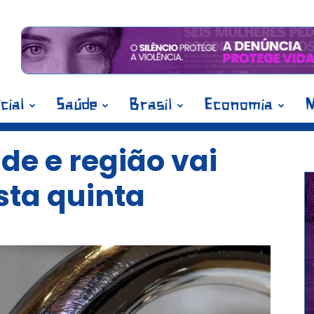
icial
Saúde
Brasil
Economia
M
e e região vai
sta quinta