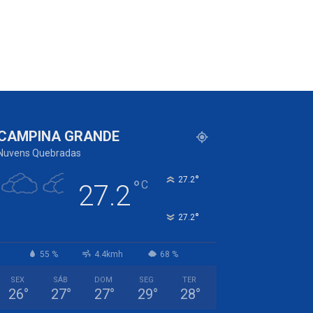
CAMPINA GRANDE
Nuvens Quebradas
°
27.2
°
C
27.2
°
27.2
55 %
4.4kmh
68 %
SEX
SÁB
DOM
SEG
TER
26
°
27
°
27
°
29
°
28
°