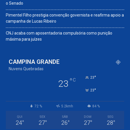
o Senado
Pimentel Filho prestigia convenção governista e reafirma apoio a
campanha de Lucas Ribeiro
CNJ acaba com aposentadoria compulsória como punição
máxima para juízes
CAMPINA GRANDE
Nuvens Quebradas
°
23
°
C
23
°
23
72 %
5.2kmh
84 %
QUI
SEX
SÁB
DOM
SEG
24
°
27
°
26
°
27
°
28
°