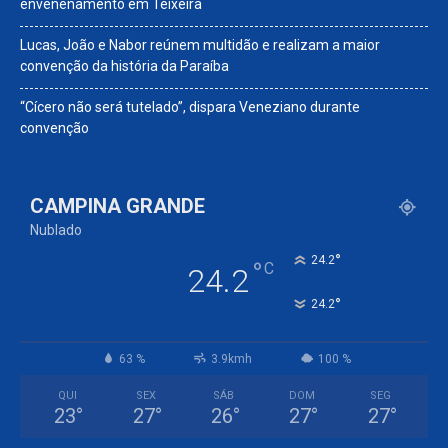
envenenamento em Teixeira
Lucas, João e Nabor reúnem multidão e realizam a maior
convenção da história da Paraíba
“Cícero não será tutelado”, dispara Veneziano durante
convenção
CAMPINA GRANDE
Nublado
°
24.2
°
C
24.2
°
24.2
63 %
3.9kmh
100 %
QUI
SEX
SÁB
DOM
SEG
23
°
27
°
26
°
27
°
27
°