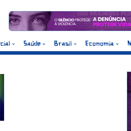
icial
Saúde
Brasil
Economia
M
nardo Gadelha