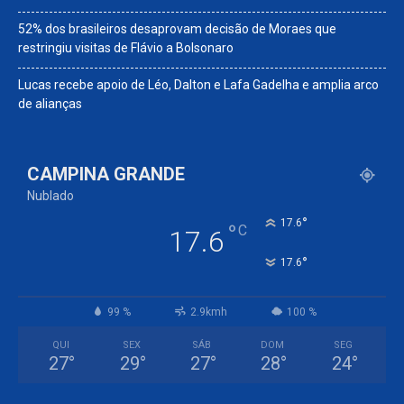
52% dos brasileiros desaprovam decisão de Moraes que
restringiu visitas de Flávio a Bolsonaro
Lucas recebe apoio de Léo, Dalton e Lafa Gadelha e amplia arco
de alianças
CAMPINA GRANDE
Nublado
°
17.6
°
C
17.6
°
17.6
99 %
2.9kmh
100 %
QUI
SEX
SÁB
DOM
SEG
27
°
29
°
27
°
28
°
24
°