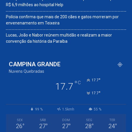
R$ 6,9 milhões ao hospital Help
Polícia confirma que mais de 200 cães e gatos morreram por
envenenamento em Teixeira
Lucas, João e Nabor reúnem multidão e realizam a maior
convenção da história da Paraíba
CAMPINA GRANDE
Nuvens Quebradas
°
17.7
°
C
17.7
°
17.7
99 %
1.5kmh
55 %
SEX
SÁB
DOM
SEG
TER
26
°
27
°
27
°
28
°
24
°