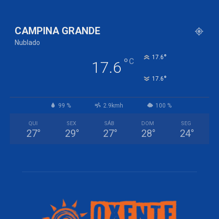
CAMPINA GRANDE
Nublado
°
17.6
°
C
17.6
°
17.6
99 %
2.9kmh
100 %
QUI
SEX
SÁB
DOM
SEG
27
°
29
°
27
°
28
°
24
°