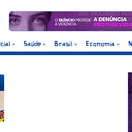
icial
Saúde
Brasil
Economia
M
 Ex-mulher