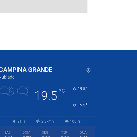
CAMPINA GRANDE
Nublado
°
19.5
°
C
19.5
°
19.5
91 %
2.8kmh
100 %
SÁB
DOM
SEG
TER
QUA