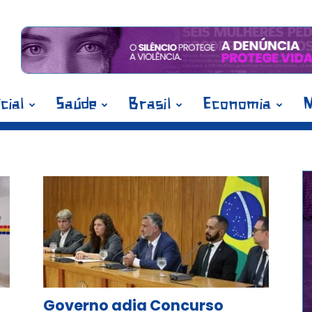
icial
Saúde
Brasil
Economia
M
g: Adiado
Governo adia Concurso