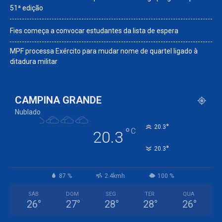
51ª edição
Fies começa a convocar estudantes da lista de espera
MPF processa Exército para mudar nome de quartel ligado à
ditadura militar
CAMPINA GRANDE
Nublado
°
20.3
°
C
20.3
°
20.3
87 %
2.4kmh
100 %
SÁB
DOM
SEG
TER
QUA
26
°
27
°
28
°
28
°
26
°