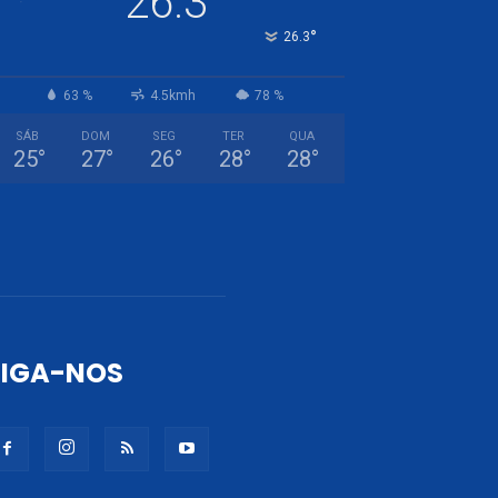
26.3
°
26.3
63 %
4.5kmh
78 %
SÁB
DOM
SEG
TER
QUA
25
°
27
°
26
°
28
°
28
°
SIGA-NOS