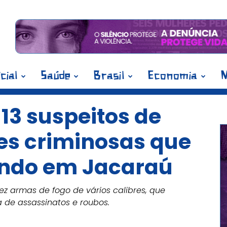
icial
Saúde
Brasil
Economia
M
 13 suspeitos de
ões criminosas que
ando em Jacaraú
z armas de fogo de vários calibres, que
 de assassinatos e roubos.