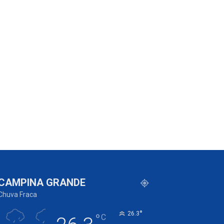
CAMPINA GRANDE
Chuva Fraca
°
26.3
°
C