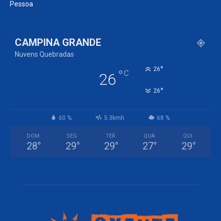
Pessoa
CAMPINA GRANDE
Nuvens Quebradas
°
26
°
C
26
°
26
60 %
5.3kmh
68 %
DOM
SEG
TER
QUA
QUI
28
°
29
°
29
°
27
°
29
°