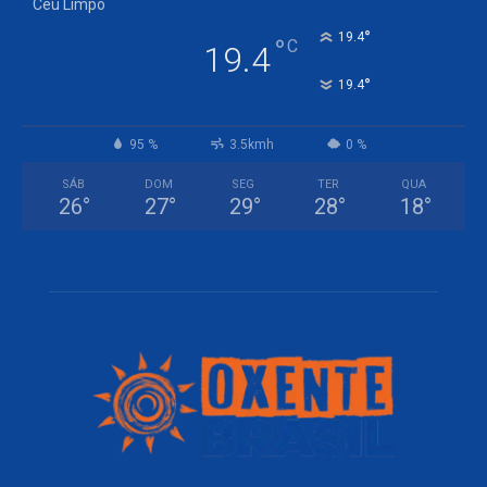
Céu Limpo
°
19.4
°
C
19.4
°
19.4
95 %
3.5kmh
0 %
SÁB
DOM
SEG
TER
QUA
26
°
27
°
29
°
28
°
18
°