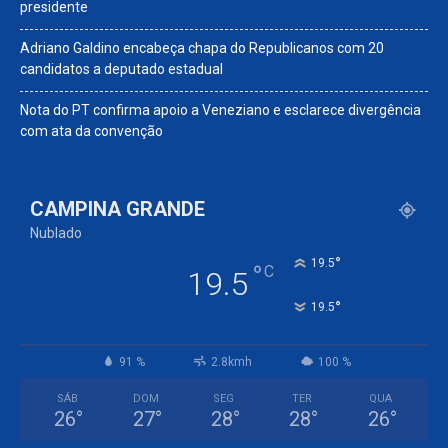
presidente
Adriano Galdino encabeça chapa do Republicanos com 20
candidatos a deputado estadual
Nota do PT confirma apoio a Veneziano e esclarece divergência
com ata da convenção
CAMPINA GRANDE
Nublado
°
19.5
°
C
19.5
°
19.5
91 %
2.8kmh
100 %
SÁB
DOM
SEG
TER
QUA
26
°
27
°
28
°
28
°
26
°