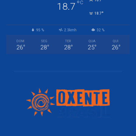
°
18.7
°
C
18.7
°
18.7
95 %
2.3kmh
32 %
DOM
SEG
TER
QUA
QUI
26
°
28
°
28
°
25
°
26
°